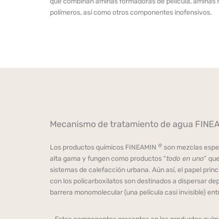
que combinan aminas formadoras de película, aminas n
polímeros, así como otros componentes inofensivos.
Mecanismo de tratamiento de agua FINEA
®
Los productos químicos FINEAMIN
son mezclas espec
alta gama y fungen como productos “
todo en uno”
que
sistemas de calefacción urbana. Aún así, el papel pri
con los policarboxilatos son destinados a dispersar de
barrera monomolecular (una película casi invisible) entr