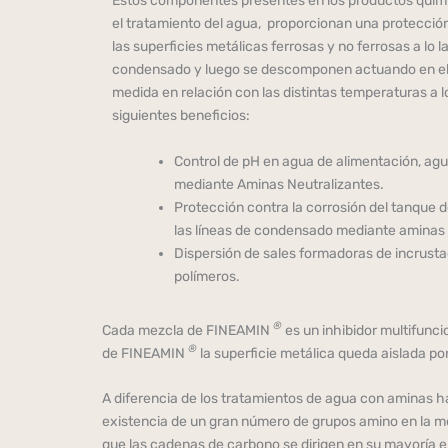
Estos componentes presentes en los productos quí
el tratamiento del agua, proporcionan una protecció
las superficies metálicas ferrosas y no ferrosas a lo 
condensado y luego se descomponen actuando en el i
medida en relación con las distintas temperaturas a lo
siguientes beneficios:
Control de pH en agua de alimentación, ag
mediante Aminas Neutralizantes.
Protección contra la corrosión del tanque d
las líneas de condensado mediante aminas 
Dispersión de sales formadoras de incrusta
polímeros.
®
Cada mezcla de FINEAMIN
es un inhibidor multifunci
®
de FINEAMIN
la superficie metálica queda aislada po
A diferencia de los tratamientos de agua con aminas h
existencia de un gran número de grupos amino en la mez
que las cadenas de carbono se dirigen en su mayoría en 