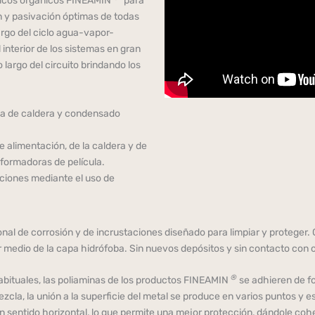
micos orgánicos FINEAMIN
para
n y pasivación óptimas de todas
largo del ciclo agua-vapor-
nterior de los sistemas en gran
 largo del circuito brindando los
ua de caldera y condensado
e alimentación, de la caldera y de
formadoras de película.
ciones mediante el uso de
onal de corrosión y de incrustaciones diseñado para limpiar y proteger. 
r medio de la capa hidrófoba. Sin nuevos depósitos y sin contacto con 
®
abituales, las poliaminas de los productos FINEAMIN
se adhieren de fo
cla, la unión a la superficie del metal se produce en varios puntos y 
sentido horizontal, lo que permite una mejor protección, dándole cohesi