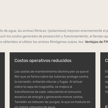
o de agua, las aminas filmicas (poliaminas) mejoran enormemente el pr
ucir los costos generales de producción y funcionamiento, al tiempo q
 obtenidos al utilizar las aminas filmógenas suizas, lea:
Ventajas de F
Costos operativos reducidos
C
Los costes de mantenimiento disminuyen ya que el
E
film que se forma sobre las tuberías protege contra
e
la corrosión, evitando roturas y fugas. Al actuar
o
sobre la capa de magnetita, se mejora la
q
transferencia de calor, reduciendo el consumo
f
excesivo de energía y generando menos costos.
También se reducen las purgas, lo que se traduce en
F
un menor consumo de agua.