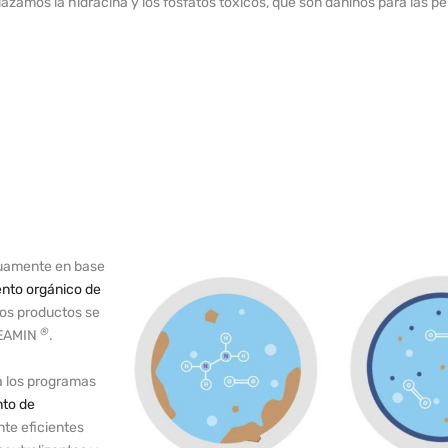
azamos la hidracina y los fosfatos tóxicos, que son dañinos para las p
nuamente en base
nto orgánico de
ros productos se
®
NEAMIN
.
a los programas
nto de
te eficientes