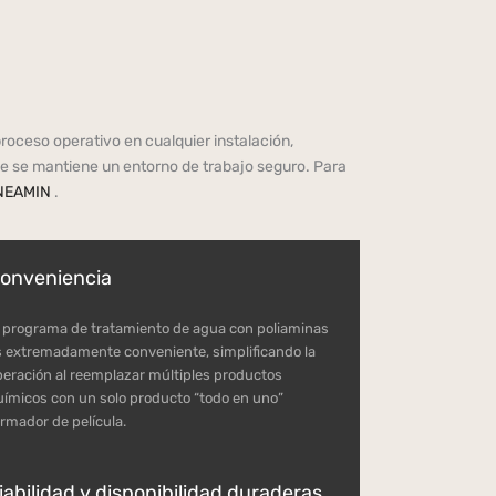
oceso operativo en cualquier instalación,
ue se mantiene un entorno de trabajo seguro. Para
INEAMIN
.
onveniencia
l programa de tratamiento de agua con poliaminas
s extremadamente conveniente, simplificando la
peración al reemplazar múltiples productos
uímicos con un solo producto “todo en uno”
ormador de película.
iabilidad y disponibilidad duraderas